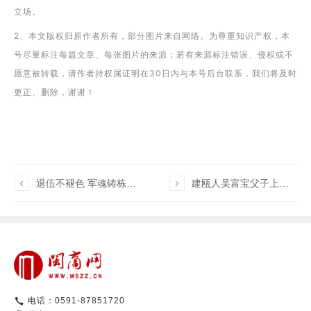
立场。
2、本文版权归原作者所有，部分图片来自网络。为尊重知识产权，本
号尽量标注每篇文章、每张图片的来源；若有来源标注错误、侵权或不
愿意被转载，请作者持权属证明在30日内与本号后台联系，我们将及时
更正、删除，谢谢！

退伍不褪色 军魂铸栋梁 ——记廖俊波式好干部、圣农发展副总裁夏振强

建瓯人吴富宝父子上榜新财富500强，一枚光学镜头撑起百亿身家
电话：0591-87851720