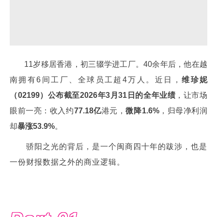
11岁移居香港，初三辍学进工厂。40余年后，他在越
南拥有6间工厂、全球员工超4万人。近日，
维珍妮
（02199）公布截至2026年3月31日的全年业绩
，让市场
眼前一亮：收入约
77.18亿
港元，
微降1.6%
，归母净利润
却
暴涨53.9%
。
骄阳之光的背后，是一个闽商四十年的跋涉，也是
一份财报数据之外的商业逻辑。