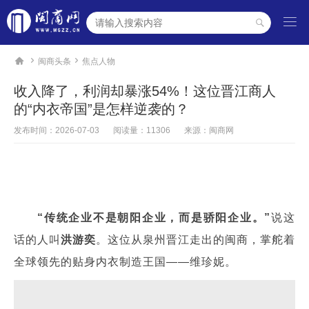




闽商头条
焦点人物
收入降了，利润却暴涨54%！这位晋江商人
的“内衣帝国”是怎样逆袭的？
发布时间：
2026-07-03
阅读量：11306
来源：闽商网
“传统企业不是朝阳企业，而是骄阳企业。”
说这
话的人叫
洪游奕
。这位从泉州晋江走出的闽商，掌舵着
全球领先的贴身内衣制造王国——维珍妮。