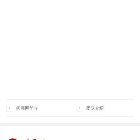

闽商网简介

团队介绍