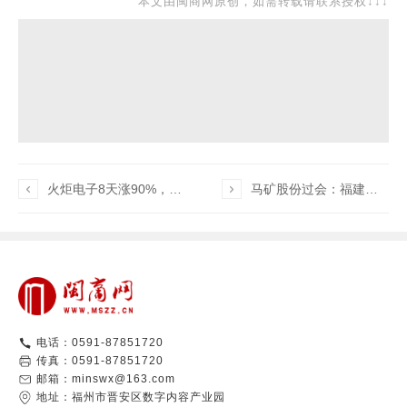
本文由闽商网原创，如需转载请联系授权↓↓↓

火炬电子8天涨90%，公司澄清“算力影响有限”：蔡明通的“窄门”生意为何被追捧？

马矿股份过会：福建最大铁矿拿下A股入场券，紫金矿业持股37%
电话：0591-87851720
传真：0591-87851720
邮箱：minswx@163.com
地址：福州市晋安区数字内容产业园