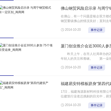
佛山钢贸风险启示录 与周宁
在佛山，有一个问题是银企双方都在
钢贸重镇佛山的情况良好；直到去
涨。然而为什么，钢贸贷款不良集

2014-10-20
事件记录
如山倒”。信贷逾期集中爆发的时
...
厦门创业推介会近3000人参
昨天上午，在市人社局举办的20
年轻人的关注和青睐。 第一朵玫
一种时尚。他们以实体经营与网络

2014-10-20
事件记录
日营销为重点，主要经营绿植盆栽销
福建易安特模板跻身“第四代
17日，福建海源新材料科技有限公
位建筑行业老总挑剔的目光中，易
灵活、安全环保的特点，赢得了广

2014-10-20
事件记录
重点引进的落户企业，是上市企业
...