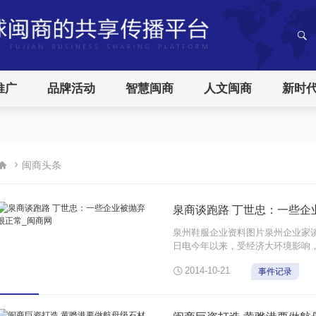
推广
品牌活动
智慧闽商
人文闽商
新时


闽商头条
泉商谈跑路 丁世忠：一些企
泉州鞋服企业资料图片泉州企业家谈
日电今年以来，受经济大环境影响
闻频现网络，鞋服企业老板“跑路”

2014-10-21
事件记录
华网福建频道记者采访时称，“跑路”