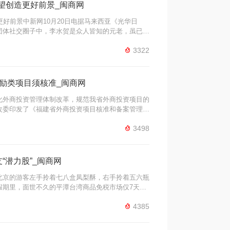
 望创造更好前景_闽商网
更好前景中新网10月20日电据马来西亚《光华日
团体社交圈子中，李水贺是众人皆知的元老，虽已
团活动，活力依然十足。他表示，孩子各拥有自己

3322
项华团活动，希望能为华社贡献一份力量。李水贺是
励类项目须核准_闽商网
化外商投资管理体制改革，规范我省外商投资项目的
改委印发了《福建省外商投资项目核准和备案管理办
资、中外合作、外商独资、外商投资合伙、外商并购

3498
资项目等各类外商投资项目。项目管理实现核 ...
“潜力股”_闽商网
北京的游客左手拎着七八盒凤梨酥，右手拎着五六瓶
假期里，面世不久的平潭台湾商品免税市场仅7天就
免税市场作为大陆第二个对台小商品免税交易市

4385
旅游资源等各种优势于一身，可谓是寄予厚望。业内