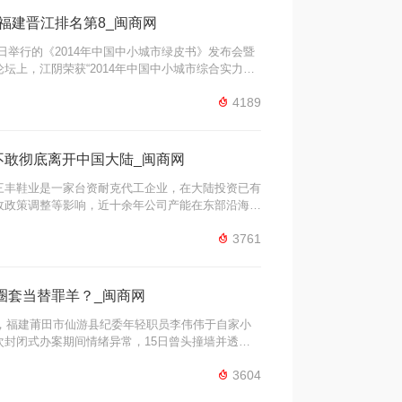
 福建晋江排名第8_闽商网
17日举行的《2014年中国中小城市绿皮书》发布会暨
坛上，江阴荣获“2014年中国中小城市综合实力百
十名的城市是：江苏张家港市、江苏常熟市、江苏太

4189
湖南长沙县、福建晋江市、浙江义乌市、辽宁海城
不敢彻底离开中国大陆_闽商网
三丰鞋业是一家台资耐克代工企业，在大陆投资已有
收政策调整等影响，近十余年公司产能在东部沿海战
。考虑到市场布局、产业成熟度、企业形象等因素，

3761
，但坚守于此，内心也充满了纠结。战略转移 ...
圈套当替罪羊？_闽商网
日，福建莆田市仙游县纪委年轻职员李伟伟于自家小
封闭式办案期间情绪异常，15日曾头撞墙并透露
伟坠亡。10月18日，仙游县官方通报称初步排除他

3604
相关负责人均表示正在现场善后、不便透露案情。办