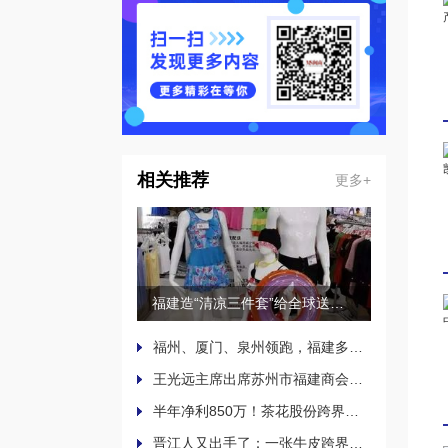
相关推荐
更多+
福建造“清凉三件套”给全球送清凉，沙滩泳装、太阳镜、伞具畅销海外
福州、厦门、泉州领跑，福建多地2026年上半年GDP成绩单出炉
王光远主席出席苏州市福建商会换届大会
半年净利850万！茶花股份跨界半导体，打赢业绩翻身仗
晋江人又出手了：一张牛皮跨界光芯片上游，5500万收购磷化铟业务落定