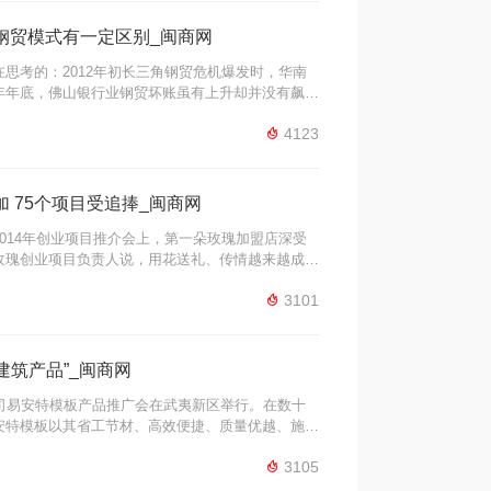
钢贸模式有一定区别_闽商网
思考的：2012年初长三角钢贸危机爆发时，华南
年年底，佛山银行业钢贸坏账虽有上升却并没有飙
中爆发的事件，晚了两年还是来了？佛山钢贸“病来

4123
间点，是长三角钢贸危机爆发两年以后。情况有多严
加 75个项目受追捧_闽商网
14年创业项目推介会上，第一朵玫瑰加盟店深受
瑰创业项目负责人说，用花送礼、传情越来越成为
配送为主要手段，以社区居民为主要目标群体，以节

3101
售。 “千里眼远程监控——宝宝在线”项目 ...
建筑产品”_闽商网
司易安特模板产品推广会在武夷新区举行。在数十
安特模板以其省工节材、高效便捷、质量优越、施工
泛的好评。福建海源新材料科技有限公司是武夷新区

3105
福建海源自动化机械股份有限公司注册的全资子公