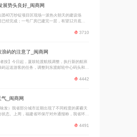
发展势头良好_闽商网
团40万纱锭项目区现场一派热火朝天的建设场
已经完成；一号厂房已建完一层，有望12月底完
装。晋江（长汀）工业园区是晋江与长汀结对帮

3710
区规划建设用地2000亩，总投资预计60亿元，其
鼓浪屿的注意了_闽商网
编者按】今日起，厦鼓轮渡航线调整，执行新的航班
浪屿运送游客的任务，调整到东渡邮轮中心码头和海
琴岛游将得到更加完美的海上观光体验。为了方便市

4442
知、停车信息、公交出行四大方面为您推出 ...
气_闽商网
咏发）我省部分城市近期出现了不同程度的雾霾天
染状态。上周，福建省环保厅对外通报称，我省环保
情况，并采取对应措施加以防范。 据通报称，10

4491
莆田、三明、南平等市的空气质量均出 ...