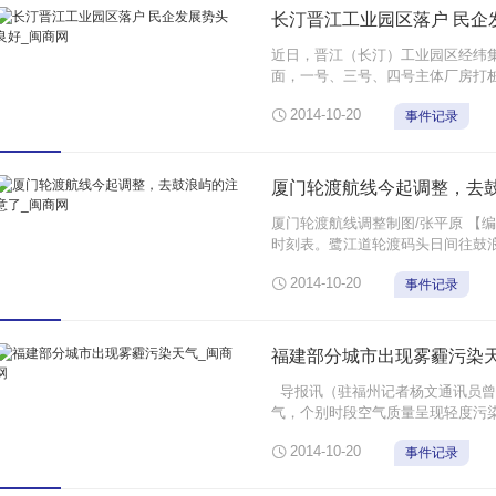
长汀晋江工业园区落户 民企
近日，晋江（长汀）工业园区经纬集
面，一号、三号、四号主体厂房打桩
成两栋厂房建设及10万纱锭设备安

2014-10-20
事件记录
扶，共建互惠、共同发展的结晶，园
中一期10 ...
厦门轮渡航线今起调整，去
厦门轮渡航线调整制图/张平原 【
时刻表。鹭江道轮渡码头日间往鼓
沧嵩屿码头。航线调整后，游客的

2014-10-20
事件记录
民和游客，本报从航线选择、购票须
福建部分城市出现雾霾污染天
导报讯（驻福州记者杨文通讯员曾
气，个别时段空气质量呈现轻度污
部门目前正在密切关注污染天气变化

2014-10-20
事件记录
月14日-17日，我省的宁德、福州、