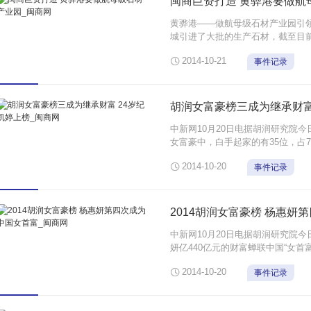
闽商巨资打造 黄骅港要做航
黄骅港——做航母级石材产业园引领
城引进了大批的生产石材，截至目
还将大量的石材荒料及大板运达堆

2014-10-21
事件记录
续有一系列动作，黄骅港石材商贸城将
胡润女富豪榜三成为继承财富
中新网10月20日电据胡润研究院今
女富豪中，白手起家的有35位，占
因为继承财富上榜。上榜女富豪中有

2014-10-20
事件记录
30%女富豪中，她们或是继承或是
...
2014胡润女富豪榜 杨惠妍
中新网10月20日电据胡润研究院今
妍亿440亿元的财富蝉联中国“女首
财富居女富豪榜第二位和第三位。1

2014-10-20
事件记录
胡润女富豪榜发布9年来杨惠妍第四
...