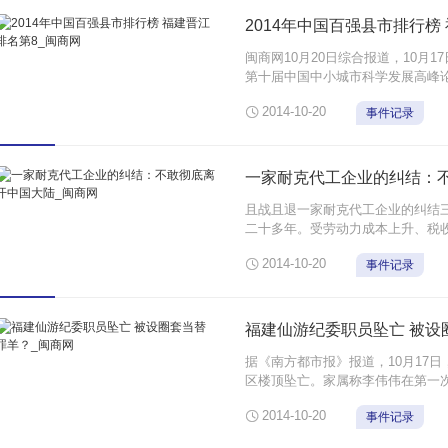
2014年中国百强县市排行榜
闽商网10月20日综合报道，10月
第十届中国中小城市科学发展高峰论
强县市”第一名。其他依次分获前

2014-10-20
事件记录
仓市、浙江慈溪市、江苏宜兴市、
...
一家耐克代工企业的纠结：
且战且退一家耐克代工企业的纠结
二十多年。受劳动力成本上升、税
略转移，并逐步向东南亚国家倾斜

2014-10-20
事件记录
三丰鞋业表示不敢彻底离开中国大陆
福建仙游纪委职员坠亡 被设
据《南方都市报》报道，10月17
区楼顶坠亡。家属称李伟伟在第一次
案件涉密，17日与领导密谈后李伟

2014-10-20
事件记录
杀可能，鲤城派出所和仙游县纪委
案 ...