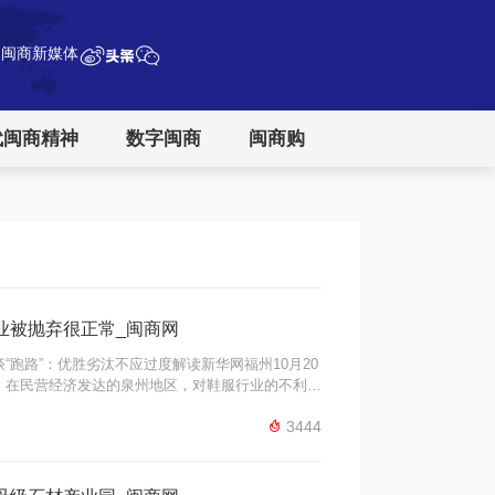
闽商新媒体
代闽商精神
数字闽商
闽商购
业被抛弃很正常_闽商网
“跑路”：优胜劣汰不应过度解读新华网福州10月20
，在民营经济发达的泉州地区，对鞋服行业的不利传
的消息也有传出。近日一些泉籍知名企业家在接受新

3444
只是个别现象，虽然有部分企业面临经 ...