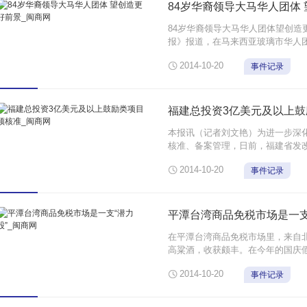
84岁华裔领导大马华人团体
84岁华裔领导大马华人团体望创造
报》报道，在马来西亚玻璃市华人
84岁高龄，但仍非常活跃于州内华

2014-10-20
事件记录
的家庭后，便出来社会踊跃参与各
玻州 ...
福建总投资3亿美元及以上鼓
本报讯（记者刘文艳）为进一步深
核准、备案管理，日前，福建省发
法》，主要针对福建省境内中外合

2014-10-20
事件记录
境内企业、外商投资企业增资及再投
平潭台湾商品免税市场是一支
在平潭台湾商品免税市场里，来自
高粱酒，收获颇丰。在今年的国庆
吸引了近12万游客。平潭台湾商品

2014-10-20
事件记录
场，汇集了地理位置、政策优惠、
...