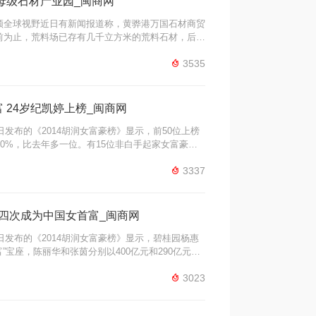
母级石材产业园_闽商网
全球视野​近日有新闻报道称，黄骅港万国石材商贸
前为止，荒料场已存有几千立方米的荒料石材，后期
场。黄骅港石材商贸城引进大量石材荒料，后期还陆

3535
有何重大举措?打造京津冀石材商贸城抢 ...
 24岁纪凯婷上榜_闽商网
日发布的《2014胡润女富豪榜》显示，前50位上榜
70%，比去年多一位。有15位非白手起家女富豪，
唯一一位“90后”，即24岁的纪凯婷。在继承财富的

3337
遗孀或是被视为拥有丈夫部分资产。继承或者遗孀：
第四次成为中国女首富_闽商网
日发布的《2014胡润女富豪榜》显示，碧桂园杨惠
富”宝座，陈丽华和张茵分别以400亿元和290亿元的
7位女富豪的身价超过100亿元，与去年相同。这是

3023
次成为全国女首富；73岁的陈丽华以财富400亿元