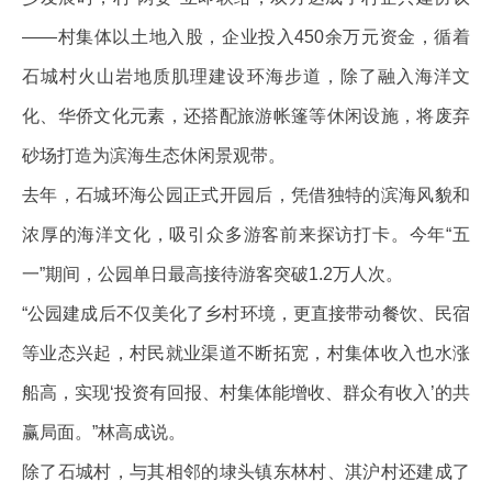
——村集体以土地入股，企业投入450余万元资金，循着
石城村火山岩地质肌理建设环海步道，除了融入海洋文
化、华侨文化元素，还搭配旅游帐篷等休闲设施，将废弃
砂场打造为滨海生态休闲景观带。
去年，石城环海公园正式开园后，凭借独特的滨海风貌和
浓厚的海洋文化，吸引众多游客前来探访打卡。今年“五
一”期间，公园单日最高接待游客突破1.2万人次。
“公园建成后不仅美化了乡村环境，更直接带动餐饮、民宿
等业态兴起，村民就业渠道不断拓宽，村集体收入也水涨
船高，实现‘投资有回报、村集体能增收、群众有收入’的共
赢局面。”林高成说。
除了石城村，与其相邻的埭头镇东林村、淇沪村还建成了