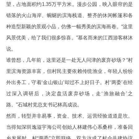
望，占地面积约1.35万平方米。漫步公园，映入眼帘的是
错落的火山海岸、蜿蜒的滨海栈道、整齐的休闲帐篷和各
种造型新颖的景观小品，仿佛一幅秀美的滨海画卷。“这里
风景优美，给了我们很多惊喜。”慕名而来的江西游客林沐
说。
谁曾想，几年前，这里还是一处无人问津的废弃砂场？“村
里滨海资源丰富，但村民主要依赖传统渔业，年轻人纷纷
外出务工，守着‘金山银山’却过不上好日子。村‘两委’在经
过深入调研后，决定盘活废弃砂场，走‘渔旅融合’之
路。”石城村党总支书记林高成说。
然而，转型并非易事，资金、技术、运营经验道道是坎。
当得知深圳逸溢宇海公司创始人林建伟心系桑梓，准备回
乡发展时，村“两委”立即联络，双方达成了村企共建协议