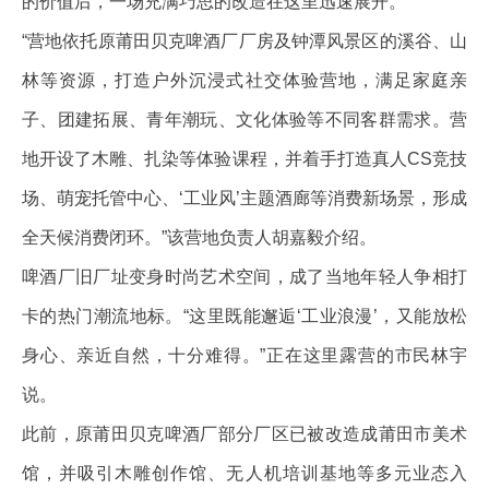
的价值后，一场充满巧思的改造在这里迅速展开。
“营地依托原莆田贝克啤酒厂厂房及钟潭风景区的溪谷、山
林等资源，打造户外沉浸式社交体验营地，满足家庭亲
子、团建拓展、青年潮玩、文化体验等不同客群需求。营
地开设了木雕、扎染等体验课程，并着手打造真人CS竞技
场、萌宠托管中心、‘工业风’主题酒廊等消费新场景，形成
全天候消费闭环。”该营地负责人胡嘉毅介绍。
啤酒厂旧厂址变身时尚艺术空间，成了当地年轻人争相打
卡的热门潮流地标。“这里既能邂逅‘工业浪漫’，又能放松
身心、亲近自然，十分难得。”正在这里露营的市民林宇
说。
此前，原莆田贝克啤酒厂部分厂区已被改造成莆田市美术
馆，并吸引木雕创作馆、无人机培训基地等多元业态入