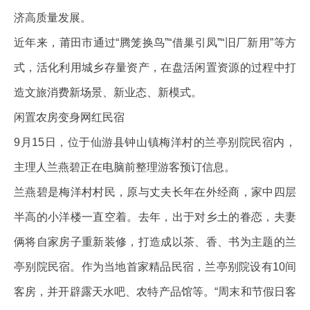
济高质量发展。
近年来，莆田市通过“腾笼换鸟”“借巢引凤”“旧厂新用”等方
式，活化利用城乡存量资产，在盘活闲置资源的过程中打
造文旅消费新场景、新业态、新模式。
闲置农房变身网红民宿
9月15日，位于仙游县钟山镇梅洋村的兰亭别院民宿内，
主理人兰燕碧正在电脑前整理游客预订信息。
兰燕碧是梅洋村村民，原与丈夫长年在外经商，家中四层
半高的小洋楼一直空着。去年，出于对乡土的眷恋，夫妻
俩将自家房子重新装修，打造成以茶、香、书为主题的兰
亭别院民宿。作为当地首家精品民宿，兰亭别院设有10间
客房，并开辟露天水吧、农特产品馆等。“周末和节假日客