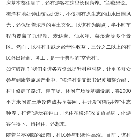
房基本都住满了，还有游客在这里长租康养。”兰燕碧说。
梅洋村地处钟山镇西北部，不仅拥有原生态的山水田园风
光，还保留着浓厚的乡土文化。以该村为圆点，半小时车
程内覆盖了九鲤湖、麦斜岩、仙水洋、菜溪岩等多个景
区。然而，以往村里缺乏经营性收益，三分之二以上的村
民外出经商、务工，是一个典型的“空壳村”。
如何破题？“我们引进各方资源提升村容村貌，让更多群众
参与到康养旅居产业中。”梅洋村党支部书记黄加耀介绍，
村里修建了路灯、停车场、休闲广场等基础设施，将2000
平方米闲置土地改造成共享菜园，并开发“虾稻共养”生态
种养，打造“游玩在钟山，吃住在梅洋”农文旅品牌，让游
客住得下、留得住、还想来。
随着兰亭别院的出圈，村民参与积极性高涨。目前，该村