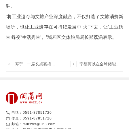
驻。
“将工业遗存与文旅产业深度融合，不仅打造了文旅消费新
场所，也让工业遗存在可持续发展中‘火’下去，让‘工业锈
带’蝶变‘生活秀带’。”城厢区文体旅局局长郑荔涵表示。

寿宁：一席长桌宴撬动亿元产业链

宁德何以在全球储能赛道强势崛起？
电话：0591-87851720
传真：0591-87851720
邮箱：minswx@163.com