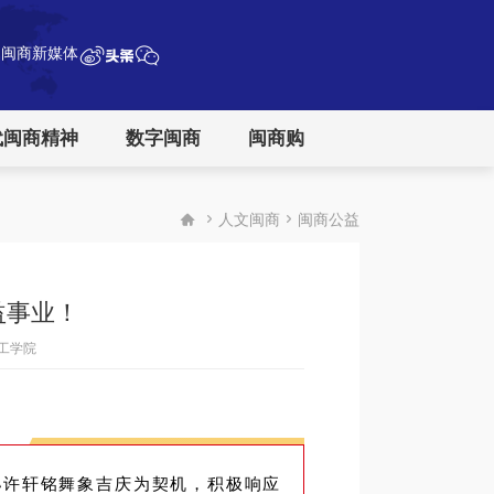
闽商新媒体
代闽商精神
数字闽商
闽商购



人文闽商
闽商公益
益事业！
工学院
孙许轩铭舞象吉庆为契机，积极响应