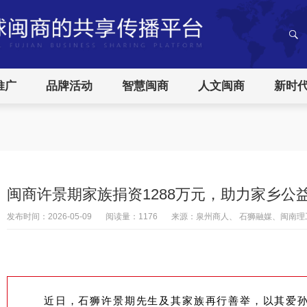
推广
品牌活动
智慧闽商
人文闽商
新时
闽商许景期家族捐资1288万元，助力家乡公
发布时间：
2026-05-09
阅读量：1176
来源：泉州商人、 石狮融媒、闽南理
近日，石狮许景期先生及其家族再行善举，以其爱