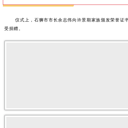
仪式上，石狮市市长余志伟向许景期家族颁发荣誉证
受捐赠。