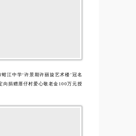
市蚶江中学‘许景期许丽旋艺术楼’冠名
“定向捐赠厝仔村爱心敬老金100万元授