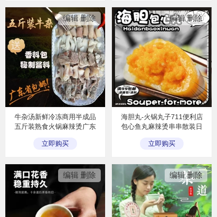
立即购买
立即购买
编辑
删除
编辑
删除
牛杂汤新鲜冷冻商用半成品
海胆丸-火锅丸子711便利店
五斤装熟食火锅麻辣烫广东
包心鱼丸麻辣烫串串散装日
包邮自制酱料
式关东煮食材
立即购买
立即购买
立即购买
立即购买
编辑
删除
编辑
删除