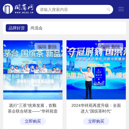

品牌好货
尚流会
编辑
删除
编辑
删除
践行“三茶”统筹发展，首颗
2024华祥苑再度升级：全面
茶企联合研发——“华祥苑壹
进入“国缤茶时代”
号卫星”发射成功
立即购买
立即购买