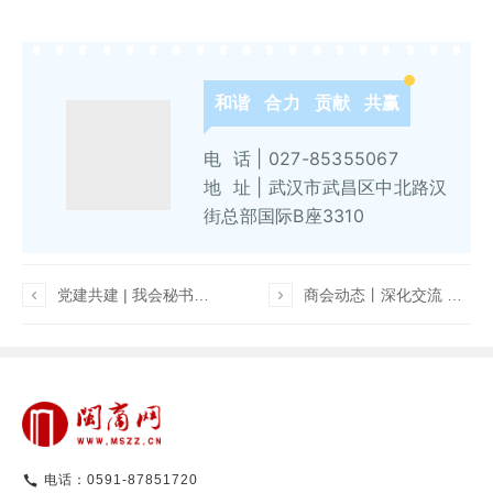
和谐 合力 贡献 共赢
电 话 | 027-85355067
地 址 | 武汉市武昌区中北路汉
街总部国际B座3310

党建共建 | 我会秘书处党支部组织开展“重温建党伟业，闽商奋楫扬帆”主题党日党建交流活动

商会动态丨深化交流 共谱新篇 福建省甘肃商会会长郭芑到我会访问交流
电话：0591-87851720